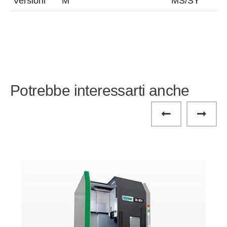
Versioni
M
MS/SY
L
Potrebbe interessarti anche