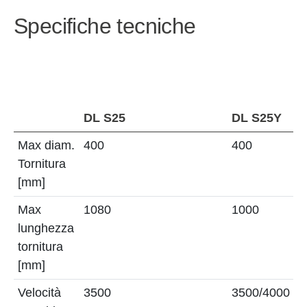
Specifiche tecniche
D
DL S25
DL S25Y
S
Max diam.
400
400
4
Tornitura
[mm]
Max
1080
1000
1
lunghezza
[
tornitura
[mm]
Velocità
3500
3500/4000
3