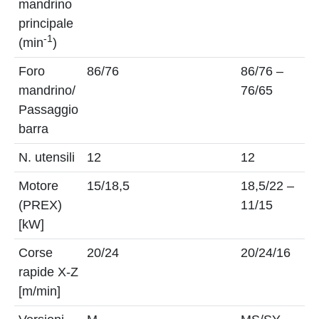
mandrino
principale
-1
(min
)
Foro
86/76
86/76 –
1
mandrino/
76/65
Passaggio
barra
N. utensili
12
12
1
Motore
15/18,5
18,5/22 –
1
(PREX)
11/15
[kW]
Corse
20/24
20/24/16
2
rapide X-Z
[m/min]