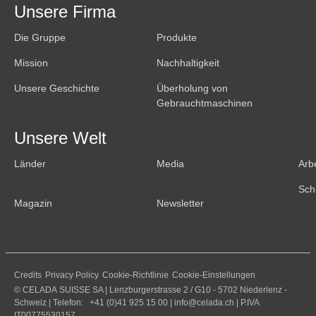
Unsere Firma
Die Gruppe
Produkte
Mission
Nachhaltigkeit
Unsere Geschichte
Überholung von
Gebrauchtmaschinen
Unsere Welt
Länder
Media
Arb
Sch
Magazin
Newsletter
Credits
Privacy Policy
Cookie-Richtlinie
Cookie-Einstellungen
© CELADA SUISSE SA | Lenzburgerstrasse 2 / G10 - 5702 Niederlenz -
Schweiz | Telefon: +41 (0)41 925 15 00 |
info@celada.ch
| P.IVA
IT00775530157