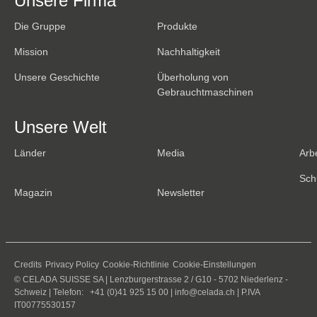
Unsere Firma
Die Gruppe
Produkte
Mission
Nachhaltigkeit
Unsere Geschichte
Überholung von
Gebrauchtmaschinen
Unsere Welt
Länder
Media
Arb
Sch
Magazin
Newsletter
Credits
Privacy Policy
Cookie-Richtlinie
Cookie-Einstellungen
© CELADA SUISSE SA | Lenzburgerstrasse 2 / G10 - 5702 Niederlenz -
Schweiz | Telefon: +41 (0)41 925 15 00 |
info@celada.ch
| P.IVA
IT00775530157