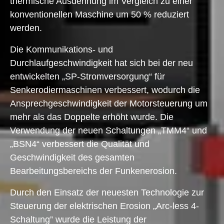
thermische Ausdehnung im Vergleich zu einer
konventionellen Maschine um 50 % reduziert
werden.
Die Kommunikations- und
Durchlaufgeschwindigkeit hat sich bei der neu
entwickelten „SP-Stromversorgung“ für
Senkerodiermaschinen verbessert, wodurch die
Ansprechgeschwindigkeit der Motorsteuerung um
mehr als das Doppelte erhöht wurde. Die
Verwendung der neuen Schaltungen „TMM4“ und
„BSN4“ verbessert die Qualität und
Geschwindigkeit des gesamten
Bearbeitungsbereichs der Funkenerosion.
Durch den Einsatz der neuesten Technologie zur
Steuerung der elektrischen Erosion „Arc-less 4-
Schaltung” wurde die Leistung der