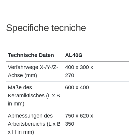
Specifiche tecniche
Technische Daten
AL40G
Verfahrwege X-/Y-/Z-
400 x 300 x
Achse (mm)
270
Maße des
600 x 400
Keramiktisches (L x B
in mm)
Abmessungen des
750 x 620 x
Arbeitsbereichs (L x B
350
x H in mm)